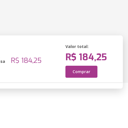
Valor total:
R$ 184,25
o
R$ 184,25
ssa
Comprar