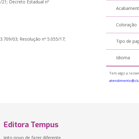
1/21; Decreto Estadual nº
Acabamen
Coloração
43.709/03; Resolução nº 5.055/17;
Tipo de pa
Idioma
Tem algo a reclam
atendimento@cl
Editora Tempus
Jeito novo de fazer diferente.