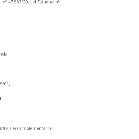
 nº 47.963/20; Lei Estadual nº
ncia,
59/01,
L
048/99; Lei Complementar nº