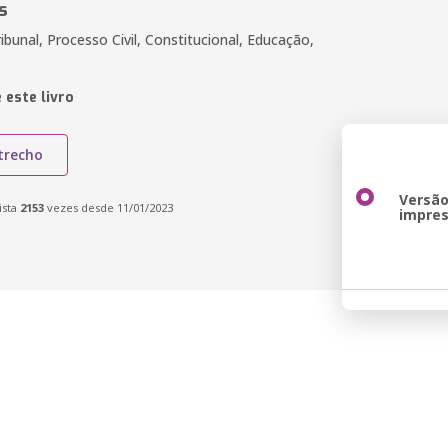
s
bunal, Processo Civil, Constitucional, Educação,
 este livro
trecho
Versã
ista
2153
vezes desde 11/01/2023
impre