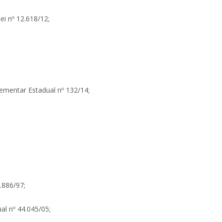
ei nº 12.618/12;
ementar Estadual nº 132/14;
8.886/97;
al nº 44.045/05;