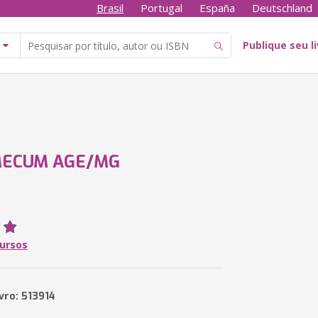
Brasil
Portugal
España
Deutschland
Publique seu l
MECUM AGE/MG
ursos
vro: 513914