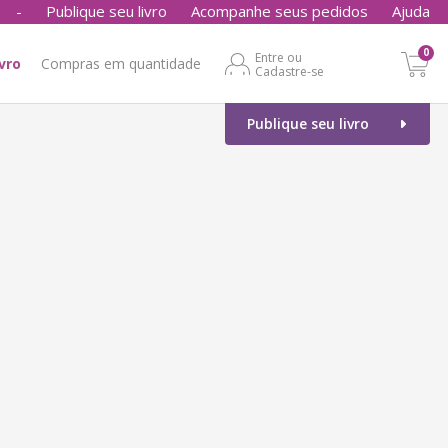
-
Publique seu livro
Acompanhe seus pedidos
Ajuda
0
Entre ou
ivro
Compras em quantidade
Cadastre-se
Publique seu livro