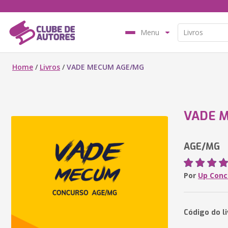
Menu
Home
/
Livros
/
VADE MECUM AGE/MG
VADE 
AGE/MG
Por
Up Conc
Código do li