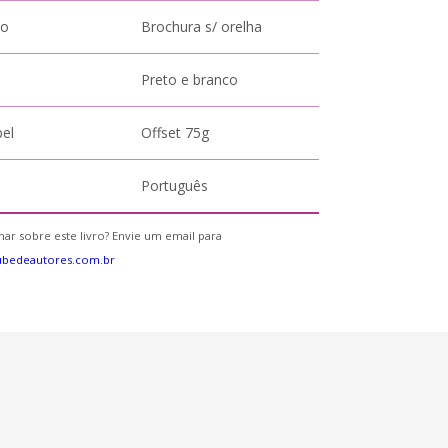
to
Brochura s/ orelha
Preto e branco
pel
Offset 75g
Português
ar sobre este livro? Envie um email para
ubedeautores.com.br