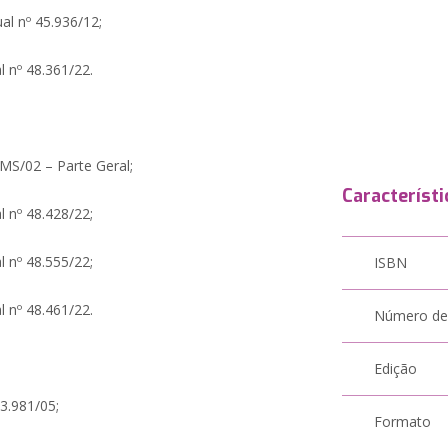
al nº 45.936/12;
l nº 48.361/22.
MS/02 – Parte Geral;
Característi
l nº 48.428/22;
l nº 48.555/22;
ISBN
l nº 48.461/22.
Número de
Edição
43.981/05;
Formato