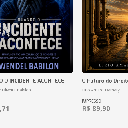
 O INCIDENTE ACONTECE
O Futuro do Direit
 Oliveira Babilon
Lírio Amaro Damary
O
IMPRESSO
,71
R$ 89,90