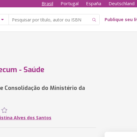
Brasil
Portugal
España
Deutschland
Publique seu l
ecum - Saúde
de Consolidação do Ministério da
istina Alves dos Santos