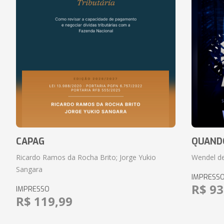
CAPAG
QUANDO
Ricardo Ramos da Rocha Brito; Jorge Yukio
Wendel de
Sangara
IMPRESS
R$ 93
IMPRESSO
R$ 119,99