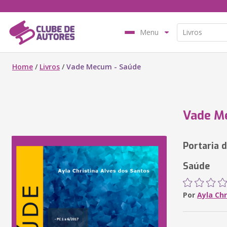
Menu
Home
/
Livros
/
Vade Mecum - Saúde
Vade M
Portaria 
Saúde
Por
Ayla Chr