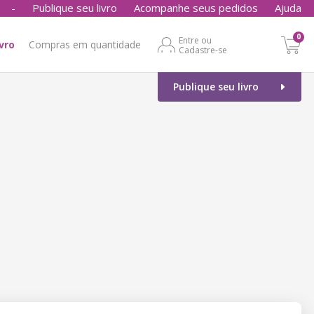
-
Publique seu livro
Acompanhe seus pedidos
Ajuda
0
Entre ou
ivro
Compras em quantidade
Cadastre-se
Publique seu livro