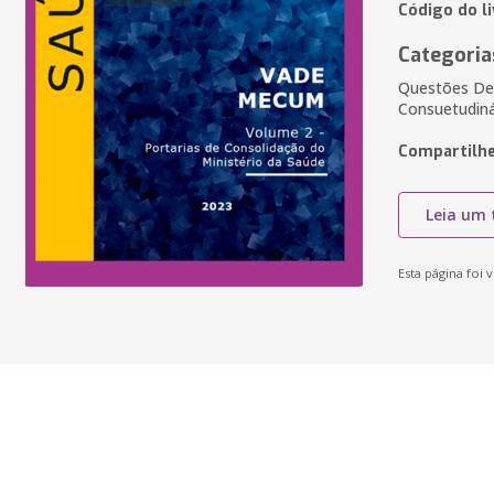
Código do l
Categoria
Questões De S
Consuetudinár
Compartilhe
Leia um 
Esta página foi v