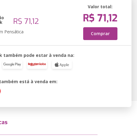
Valor total:
R$ 71,12
ão
R$ 71,12
k
em Pensática
Comprar
k também pode estar à venda na:
o também está à venda em:
cas