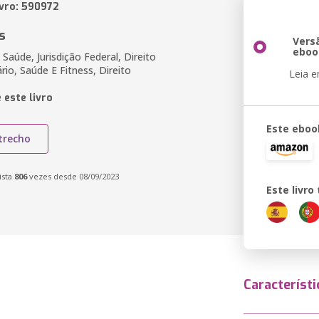
ivro: 590972
s
Vers
eboo
aúde, Jurisdição Federal, Direito
io, Saúde E Fitness, Direito
Leia 
 este livro
Este eboo
trecho
ista
806
vezes desde 08/09/2023
Este livr
Característi