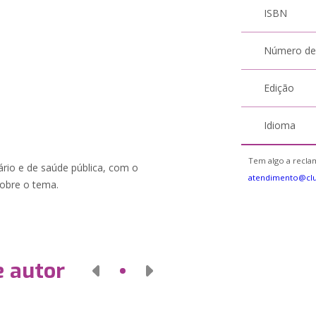
ISBN
Número de
Edição
Idioma
Tem algo a reclam
tário e de saúde pública, com o
atendimento@cl
sobre o tema.
e autor