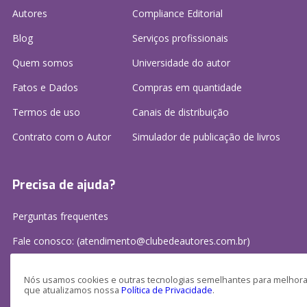
Autores
Compliance Editorial
Blog
Serviços profissionais
Quem somos
Universidade do autor
Fatos e Dados
Compras em quantidade
Termos de uso
Canais de distribuição
Contrato com o Autor
Simulador de publicação
de livros
Precisa de ajuda?
Perguntas frequentes
Fale conosco: (atendimento@clubedeautores.com.br)
Nós usamos cookies e outras tecnologias semelhantes para melhorar
que atualizamos nossa
Política de Privacidade
.
Clube de Autores Publicações S/A - CNPJ: 16.779.786/0001-27