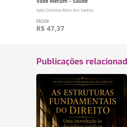
Vade Mecum - Saúde
Ayla Christina Alves dos Santos
EBOOK
R$ 47,37
Publicações relaciona