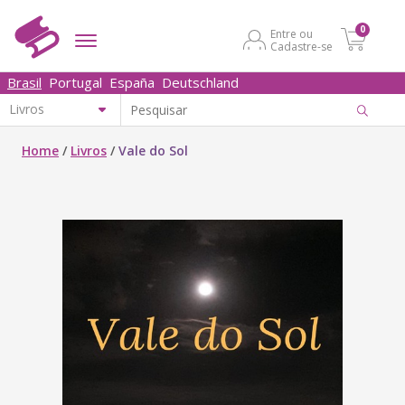
0
Entre ou
Cadastre-se
Brasil
Portugal
España
Deutschland
Home
/
Livros
/
Vale do Sol