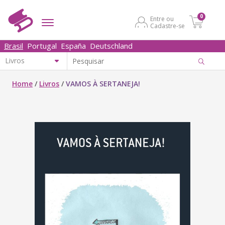
0
Entre ou
Cadastre-se
Brasil
Portugal
España
Deutschland
Home
/
Livros
/
VAMOS À SERTANEJA!