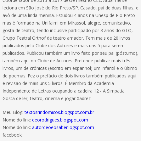
Coordenador de 2013 a 2017 deste mesmo CEL. Atualmente
leciona em São José do Rio Preto/SP. Casado, pai de duas filhas, e
avô de uma linda menina. Estudou 4 anos na Unesp de Rio Preto
mas é formado na Unifaimi em Mirassol, alegre, comunicativo,
gosta de teatro, tendo inclusive participado por 3 anos do GTO,
Grupo Teatral Orthof de teatro amador. Tem mais de 20 livros
publicados pelo Clube dos Autores e mais uns 5 para serem
publicados. Publicou também um livro feito por seu pai (póstumo),
também aqui no Clube de Autores. Pretende publicar mais três
livros, um de crônicas (escrito em espanhol) um infantil e o último
de poemas. Fez o prefácio de dois livros também publicados aqui
e revisão de mais uns 5 livros. É Membro da Academia
Independente de Letras ocupando a cadeira 12 - A Simpatia.
Gosta de ler, teatro, cinema e jogar Xadrez.
Meu Blog:
textosrindomicos.blogspot.com.br
Nome do link:
deorodrigues.blogspot.com
Nome do link:
autordeoeosaber.logspot.com
facebook: