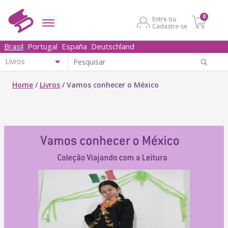
0
Entre ou
Cadastre-se
Brasil
Portugal
España
Deutschland
Home
/
Livros
/
Vamos conhecer o México