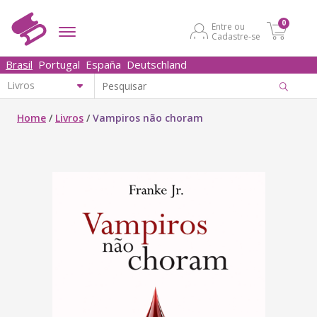
0
Entre ou
Cadastre-se
Brasil
Portugal
España
Deutschland
Home
/
Livros
/
Vampiros não choram