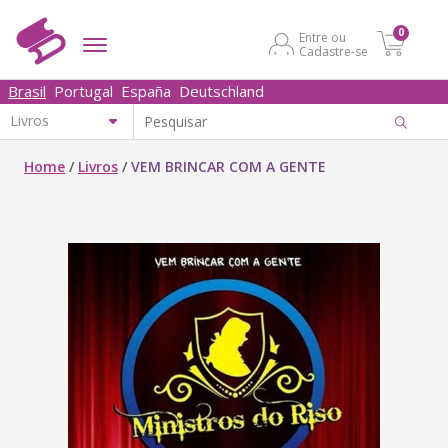
0
Entre ou
Cadastre-se
Brasil
Portugal
España
Deutschland
Home
/
Livros
/
VEM BRINCAR COM A GENTE