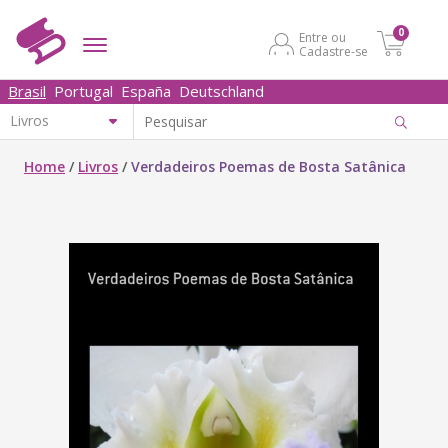
0
Entre ou
Cadastre-se
Brasil
Portugal
España
Deutschland
Home
/
Livros
/
Verdadeiros Poemas de Bosta Satânica