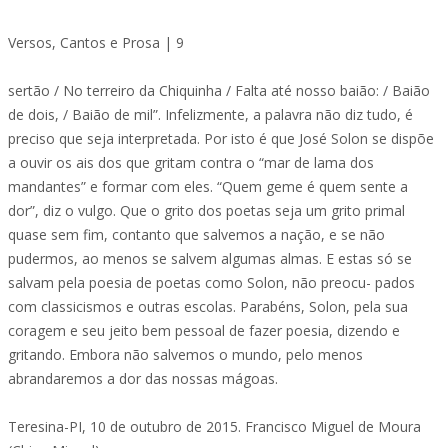
Versos, Cantos e Prosa | 9
sertão / No terreiro da Chiquinha / Falta até nosso baião: / Baião
de dois, / Baião de mil”. Infelizmente, a palavra não diz tudo, é
preciso que seja interpretada. Por isto é que José Solon se dispõe
a ouvir os ais dos que gritam contra o “mar de lama dos
mandantes” e formar com eles. “Quem geme é quem sente a
dor”, diz o vulgo. Que o grito dos poetas seja um grito primal
quase sem fim, contanto que salvemos a nação, e se não
pudermos, ao menos se salvem algumas almas. E estas só se
salvam pela poesia de poetas como Solon, não preocu- pados
com classicismos e outras escolas. Parabéns, Solon, pela sua
coragem e seu jeito bem pessoal de fazer poesia, dizendo e
gritando. Embora não salvemos o mundo, pelo menos
abrandaremos a dor das nossas mágoas.
Teresina-PI, 10 de outubro de 2015. Francisco Miguel de Moura