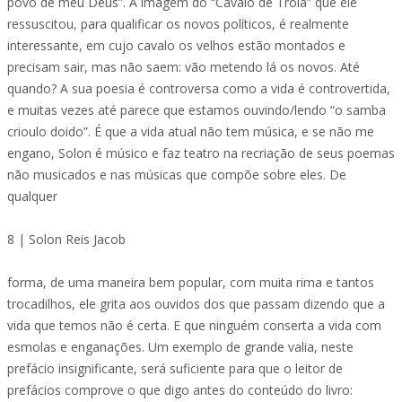
povo de meu Deus”. A imagem do “Cavalo de Troia” que ele
ressuscitou, para qualificar os novos políticos, é realmente
interessante, em cujo cavalo os velhos estão montados e
precisam sair, mas não saem: vão metendo lá os novos. Até
quando? A sua poesia é controversa como a vida é controvertida,
e muitas vezes até parece que estamos ouvindo/lendo “o samba
crioulo doido”. É que a vida atual não tem música, e se não me
engano, Solon é músico e faz teatro na recriação de seus poemas
não musicados e nas músicas que compõe sobre eles. De
qualquer
8 | Solon Reis Jacob
forma, de uma maneira bem popular, com muita rima e tantos
trocadilhos, ele grita aos ouvidos dos que passam dizendo que a
vida que temos não é certa. E que ninguém conserta a vida com
esmolas e enganações. Um exemplo de grande valia, neste
prefácio insignificante, será suficiente para que o leitor de
prefácios comprove o que digo antes do conteúdo do livro: