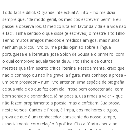
Todo fácil é difícil. O grande intelectual A. Tito Filho me dizia
sempre que, “de modo geral, os médicos escrevem bem”. E eu
passei a observá-los. O médico luta em favor da vida e a vida não
é fácil. Tinha sentido o que disse (e escreveu) o mestre Tito Filho.
Tenho muitos amigos médicos e médicos amigos, mas nunca
nenhum publicou livro ou me pediu opinião sobre a língua
portuguesa e a literatura. José Solon de Sousa é o primeiro, com
o qual comprovo aquela teoria de A. Tito Filho e de outros
mestres que têm escrito crítica literária. Pessoalmente, creio que
não o conheço ou não lhe gravei a figura, mas conheço a prosa –
um bom prosador – num livro anterior, uma espécie de biografia
de sua vida e do que fez com ela. Prosa bem concatenada, com
bom sentido e sonoridade. Já na poesia, usa rimas a valer – que
não fazem propriamente a poesia, mas a enfeitam. Sua prosa,
neste Versos, Cantos e Prosa, é limpa, dos melhores elogios,
prova de que é um conhecedor consciente do nosso tempo,
especialmente com relação à política. Cito a “Carta aberta ao