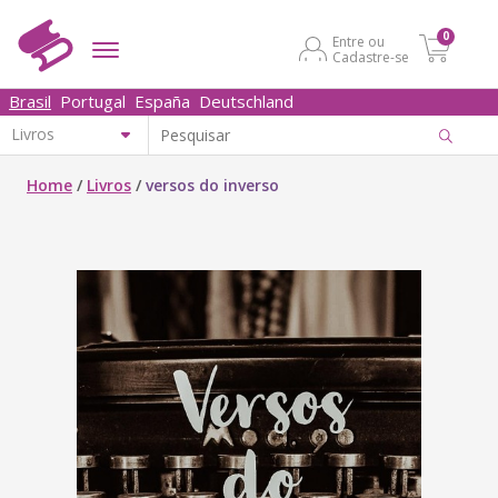
0
Entre ou
Cadastre-se
Brasil
Portugal
España
Deutschland
Home
/
Livros
/
versos do inverso