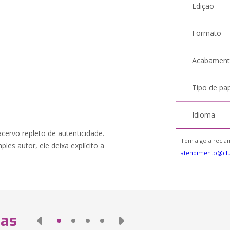
Edição
Formato
Acabamen
Tipo de pa
Idioma
ervo repleto de autenticidade.
Tem algo a reclam
les autor, ele deixa explícito a
atendimento@cl
das