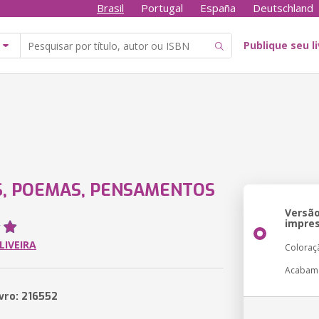
Brasil
Portugal
España
Deutschland
Publique seu l
, POEMAS, PENSAMENTOS
Versã
impre
LIVEIRA
Coloraç
Acabam
ivro: 216552