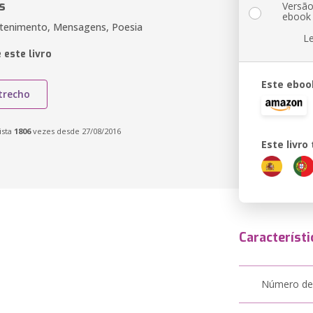
s
Versã
ebook
etenimento, Mensagens, Poesia
L
 este livro
Este eboo
trecho
ista
1806
vezes desde 27/08/2016
Este livr
Característi
Número de