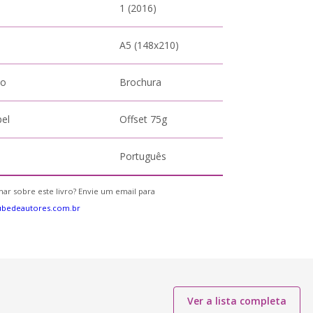
1 (2016)
A5 (148x210)
to
Brochura
pel
Offset 75g
Português
ar sobre este livro? Envie um email para
ubedeautores.com.br
Ver a lista completa