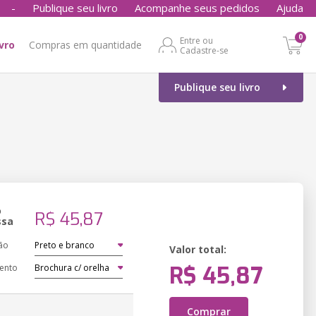
-
Publique seu livro
Acompanhe seus pedidos
Ajuda
0
Entre ou
ivro
Compras em quantidade
Cadastre-se
Publique seu livro
o
R$ 45,87
ssa
ão
Valor total:
R$ 45,87
ento
Comprar