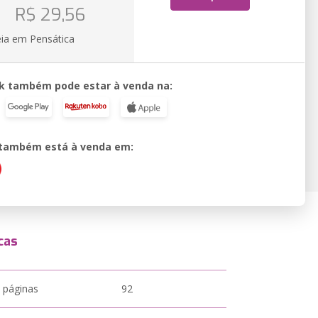
o
R$ 29,56
eia em Pensática
k também pode estar à venda na:
o também está à venda em:
cas
 páginas
92