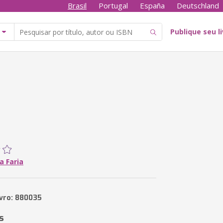
Brasil
Portugal
España
Deutschland
Publique seu l
a Faria
ivro: 880035
s