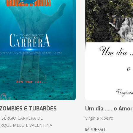
ZOMBIES E TUBARÕES
Um dia ..... o Amor
 SÉRGIO CARRÉRA DE
Virgínia Ribeiro
RQUE MELO E VALENTINA
IMPRESSO