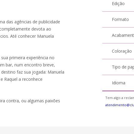
Edição
Formato
uma das agências de publicidade
 e completamente devota ao
Acabamen
cios. Até conhecer Manuela
Coloração
 sua primeira experiência no
um bar, num encontro breve,
Tipo de pa
o destino faz sua jogada: Manuela
 e Raquel a reconhece
Idioma
Tem algo a reclam
ira contra, ou algumas paixões
atendimento@cl