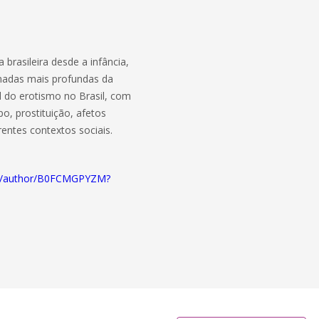
a brasileira desde a infância,
camadas mais profundas da
l do erotismo no Brasil, com
, prostituição, afetos
rentes contextos sociais.
ria/author/B0FCMGPYZM?