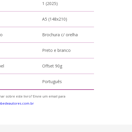
1 (2025)
A5 (148x210)
to
Brochura c/ orelha
Preto e branco
pel
Offset 90g
Português
ar sobre este livro? Envie um email para
ubedeautores.com.br