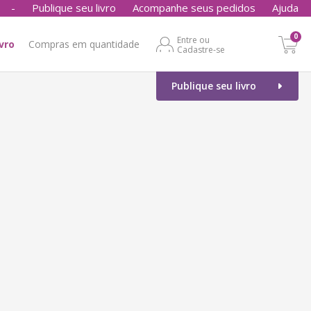
-
Publique seu livro
Acompanhe seus pedidos
Ajuda
0
Entre ou
ivro
Compras em quantidade
Cadastre-se
Publique seu livro