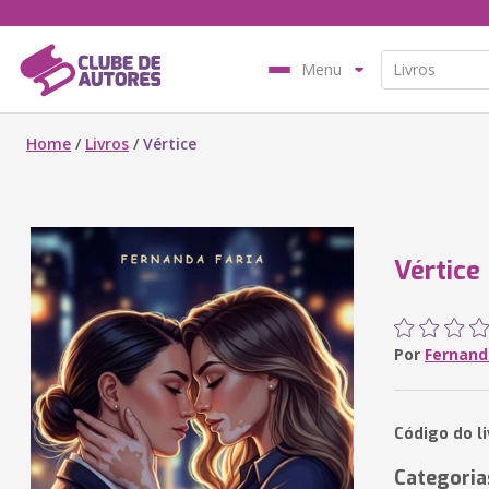
Menu
Home
/
Livros
/
Vértice
Vértice
Por
Fernand
Código do l
Categoria