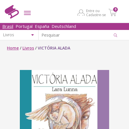
0
Entre ou
Cadastre-se
Brasil
Portugal
España
Deutschland
Home
/
Livros
/
VICTÓRIA ALADA