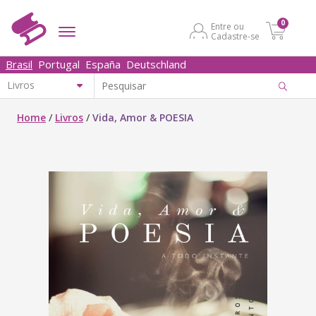
0
Entre ou
Cadastre-se
Brasil
Portugal
España
Deutschland
Home
/
Livros
/
Vida, Amor & POESIA