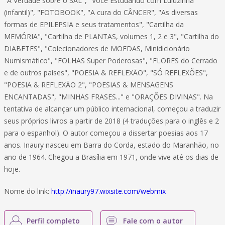
"A Verdade sobre o SAL", "Você Estudando com Luluzinha
(infantil)", "FOTOBOOK", "A cura do CÂNCER", "As diversas
formas de EPILEPSIA e seus tratamentos", "Cartilha da
MEMÓRIA", "Cartilha de PLANTAS, volumes 1, 2 e 3", "Cartilha do
DIABETES", "Colecionadores de MOEDAS, Minidicionário
Numismático", "FOLHAS Super Poderosas", "FLORES do Cerrado
e de outros países", "POESIA & REFLEXÃO", "SÓ REFLEXÕES",
"POESIA & REFLEXÃO 2", "POESIAS & MENSAGENS
ENCANTADAS", "MINHAS FRASES..." e "ORAÇÕES DIVINAS". Na
tentativa de alcançar um público internacional, começou a traduzir
seus próprios livros a partir de 2018 (4 traduções para o inglês e 2
para o espanhol). O autor começou a dissertar poesias aos 17
anos. Inaury nasceu em Barra do Corda, estado do Maranhão, no
ano de 1964. Chegou a Brasília em 1971, onde vive até os dias de
hoje.
Nome do link:
http://inaury97.wixsite.com/webmix
Perfil completo
Fale com o autor