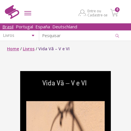
0
Entre ou
Cadastre-se
Brasil
Portugal
España
Deutschland
Home
/
Livros
/
Vida Vã – V e VI