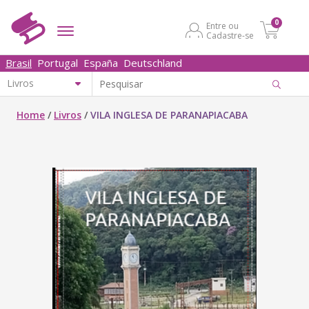
0
Entre ou
Cadastre-se
Brasil
Portugal
España
Deutschland
Home
/
Livros
/
VILA INGLESA DE PARANAPIACABA