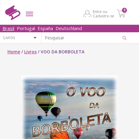
0
Entre ou
Cadastre-se
Brasil
Portugal
España
Deutschland
Home
/
Livros
/
VOO DA BORBOLETA