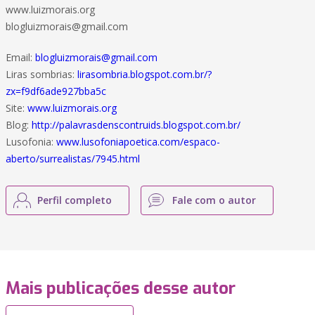
www.luizmorais.org
blogluizmorais@gmail.com
Email:
blogluizmorais@gmail.com
Liras sombrias:
lirasombria.blogspot.com.br/?
zx=f9df6ade927bba5c
Site:
www.luizmorais.org
Blog:
http://palavrasdenscontruids.blogspot.com.br/
Lusofonia:
www.lusofoniapoetica.com/espaco-
aberto/surrealistas/7945.html
Perfil completo
Fale com o autor
Mais publicações desse autor