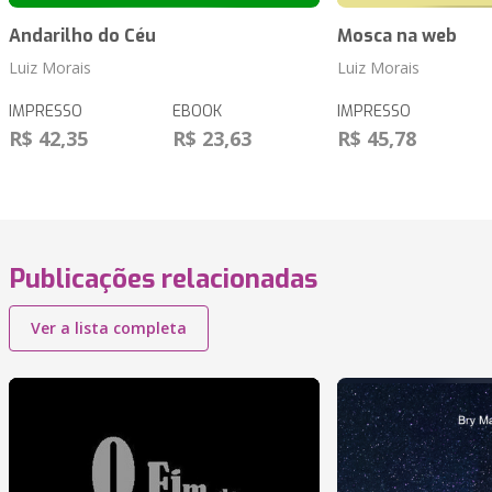
Andarilho do Céu
Mosca na web
Luiz Morais
Luiz Morais
IMPRESSO
EBOOK
IMPRESSO
R$ 42,35
R$ 23,63
R$ 45,78
Publicações relacionadas
Ver a lista completa