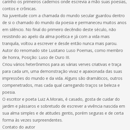
carinho os primeiros cadernos onde escrevia a mão suas poesias,
contos e crônicas.
Na juventude com a chamada do mundo secular guardou dentro
de si o chamado do mundo da poesia e permaneceu muitos anos
em silêncio. No final do primeiro decêndio deste século, não
resistindo ao apelo da alma poética e já com a vida mais
tranquila, voltou a escrever e desde então nunca mais parou.
Autor do renomado site Lusitano Luso Poemas, como membro
de honra, Posição: Luso de Ouro III.
Criou vários heterônimos para as várias verves criativas e traça
para cada um, uma demonstração vivaz e apaixonada das suas
impressões do mundo e da vida. Alguns são dramáticos, outros
compenetrados, mas cada qual carregando traços se beleza e
poesia.
O escritor e poeta Luiz A.Morais, é casado, gosta de cuidar do
jardim e pássaros e sobretudo de escrever a vivência nascida em
sua alma simples e de atitudes gentis, porém seguras e de certa
forma às vezes surpreendentes.
Contato do autor