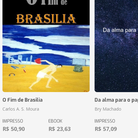
O Fim de Brasilia
Da alma para o pa
Carlos A. S. Moura
Bry Machado
IMPRESSO
EBOOK
IMPRESSO
R$ 50,90
R$ 23,63
R$ 57,09