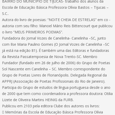
BAIRRO DO MUNICÍPIO DE TIJUCAS- trabalho dos alunos da
Escola de Educação Básica Professora Olívia Bastos – Tijucas –
S.C..
Autora do livro de poesias: “NOITE CHEIA DE ESTRELAS” em co -
autoria com seu filho: Manoel Mário Reis Bittencourt que publicou
o livro “MEUS PRIMEIROS POEMAS”.
Fundadora do Jornal Vozes de Canelinha- Canelinha –SC, junto
com Ilse Maria Paulino Gomes (O Jornal Vozes de Canelinha –SC
já está na edição 81). É também uma das Editoras e fundadoras
da Revista Passatempoesia de Nova Trento-SC. Membro
Fundador (fundado em 26 de julho de 2006) do Grupo de Poetas
Sol Nascente em Canelinha – SC. Membro correspondente do
Grupo de Poetas Livres de Florianópolis. Delegada Regional da
APPRJ (Associação de Poetas Profissionais do Rio de Janeiro).
Participa do Grupo de estudos de língua portuguesa desde o ano
de 2000 que tem como coordenadora a professora doutora: Otilia
Lizete de Oliveira Martins HEINIG da FURB.
Publicou em 2103 pela editora Clube dos autores os livros:
 Memórias da Escola de Educação Básica Professora Olívia