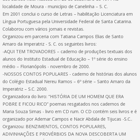
localidade de Moura - município de Canelinha – S. C.
Em 2001 conclui o curso de Letras – habilitação Licenciatura em
Língua Portuguesa pela Universidade Federal de Santa Catarina.
Colaborou com vários jornais e revistas.
Organizou em parceria com Tatiana Campos Elias de Santo
Amaro da Imperatriz - S. C. os seguintes livros:
-AQUI TEM TROVADORES – caderno de produções textuais dos
alunos do Instituto Estadual de Educação – 1º série do ensino
médio – Florianópolis - novembro de 2000.
-NOSSOS CONTOS POPULARES - caderno de histórias dos alunos
do Colégio Estadual Nereu Ramos – 6º série – Santo Amaro da
Imperatriz – S.C. 2000.
Organizadora do livro: “HISTÓRIA DE UM HOMEM QUE ERA
POBRE E FICOU RICO” poemas resgatados nos cadernos de
Maria Souza Simas - livro em CD rum. O CD contém seis livros e é
organizado por Ademar Campos e Nacir Abdala de Tijucas -S.C..
Organizou: BENZIMENTOS, CONTOS POPULARES,
ADIVINHAÇÕES E PROVÉRBIOS DA NOVA DESCOBERTA UM