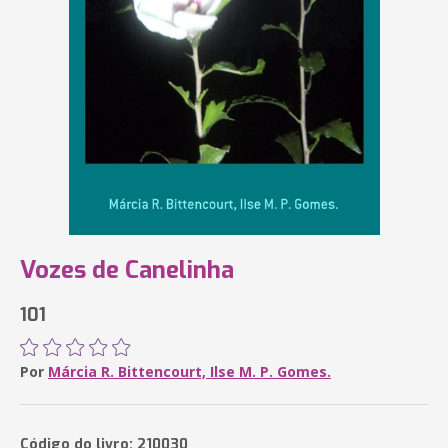
Vozes de Canelinha
101
Por
Márcia R. Bittencourt, Ilse M. P. Gomes.
Código do livro: 210030