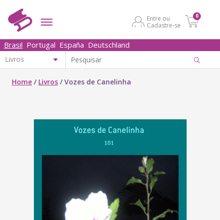
0
Entre ou
Cadastre-se
Brasil
Portugal
España
Deutschland
Home
/
Livros
/
Vozes de Canelinha