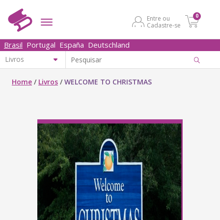
0
Entre ou
Cadastre-se
Brasil
Portugal
España
Deutschland
Home
/
Livros
/
WELCOME TO CHRISTMAS