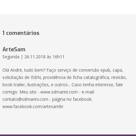
1 comentários
ArteSam
Segunda | 26.11.2018 às 16h11
Olá André, tudo bem? Faço serviço de conversão epub, capa,
solicitação de ISBN, providência de ficha catalográfica, revisão,
book trailer, ilustrações, e outros... Caso tenha interesse, fale
comigo. Meu site - www.sdmarini.com - e-mail:
contato@sdmarini.com - página no facebook:
www.facebook.com/artesambr