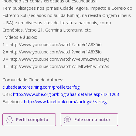
(podendo ser cópias xerocadas ou escaneadas).
Tem publicações nos jornais Cidade, Agora, Impacto e Correio do
Extremo Sul (sediados no Sul da Bahia), na revista Origem (Ilhéus
– BA) e em diversos sites de literatura nacionais, como
Cronópios, Verbo 21, Germina Literatura, etc.
- Vídeos e áudios:
1 = http://www.youtube.com/watch?v=dJVr1A8X5io
2 = http://www.youtube.com/watch?v=dJVr1A8X5io
3 = http://www.youtube.com/watch?v=e3mGzWDasyQ
4 = http://www.youtube.com/watch?v=MtwM1w-7mAs
Comunidade Clube de Autores:
clubedeautores.ning.com/profile/zarfeg
UBE:
http://www.ube.org.br/biografias-detalhe.asp?ID=1203
Facebook:
http://www.facebook.com/zarfeg#!/zarfeg
Perfil completo
Fale com o autor