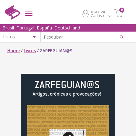
0
Entre ou
Cadastre-se
Brasil
Portugal
España
Deutschland
Home
/
Livros
/
ZARFEGUIAN@S