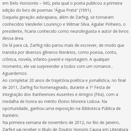
em Belo Horizonte – MG, pela qual o poeta publicou a primeira
edição do livro de poemas “Água Preta” (1991).
Daquela geração asbrapiana, além de Zarfeg, se tornaram
conhecidos Vanderlei Lourenço e Wilmar Silva. Aguilar Pinheiro, o
presidente, ficaria conhecido como neurolinguista e autor de livros
dessa área.
De lá para cá, Zarfeg não parou mais de escrever, de modo que
transita por diversos gêneros literários, como poesia, conto,
crônica, novela, infanto-juvenil e reportagem. A qualquer
momento, ele vai surpreender a todos com um romance...
Aguardemos.
Ao completar 20 anos de trajetória poética e jornalística, no final
de 2011, Zarfeg foi homenageado, durante a 1ª Festa de
Integração dos Itanheenses Ausentes e Amigos (Fita), com a
medalha de honra ao mérito Eloino Moreira Lisboa. Na
oportunidade, ganhou uma exposição na Biblioteca Pública de
Itanhém.
Na primeira semana de novembro de 2012, no Rio de Janeiro,
Zarfeg vai receber o título de Doutor Honoris Causa em Literatura