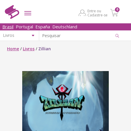
0
Entre ou
Cadastre-se
Brasil
Portugal
España
Deutschland
Home
/
Livros
/
Zillian