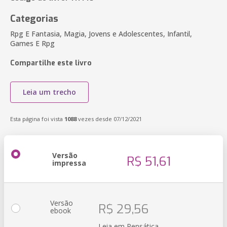
Categorias
Rpg E Fantasia, Magia, Jovens e Adolescentes, Infantil,
Games E Rpg
Compartilhe este livro
Leia um trecho
Esta página foi vista
1088
vezes desde 07/12/2021
Versão
R$ 51,61
impressa
Versão
R$ 29,56
ebook
Leia em Pensática