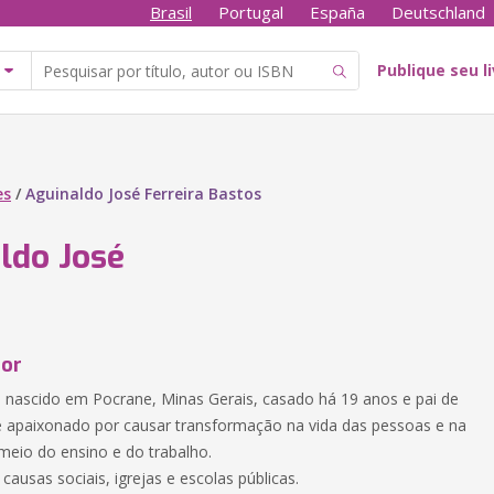
Brasil
Portugal
España
Deutschland
Publique seu l
es
/
Aguinaldo José Ferreira Bastos
ldo José
tor
, nascido em Pocrane, Minas Gerais, casado há 19 anos e pai de
 é apaixonado por causar transformação na vida das pessoas e na
meio do ensino e do trabalho.
ausas sociais, igrejas e escolas públicas.