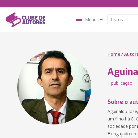
Menu
Home
/
Autor
Aguina
1 publicação
Sobre o au
Aguinaldo José
um filho há 8,
sociedade por 
É engajado em c