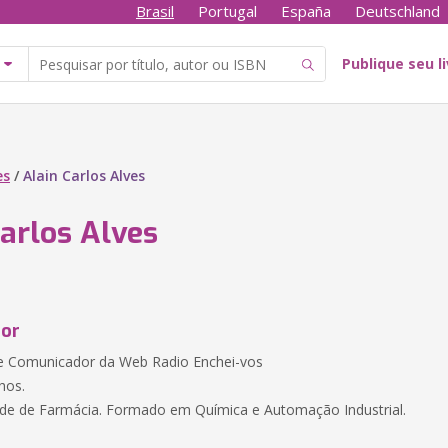
Brasil
Portugal
España
Deutschland
Publique seu l
es
/
Alain Carlos Alves
Carlos Alves
tor
e Comunicador da Web Radio Enchei-vos
lhos.
ade de Farmácia. Formado em Química e Automação Industrial.