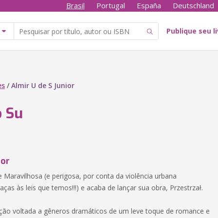
Brasil
Portugal
España
Deutschland
Publique seu l
es
/
Almir U de S Junior
o Su
tor
 Maravilhosa (e perigosa, por conta da violência urbana
aças às leis que temos!!!) e acaba de lançar sua obra, Przestrzał.
ão voltada a gêneros dramáticos de um leve toque de romance e