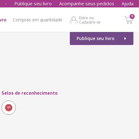
-
Publique seu livro
Acompanhe seus pedidos
Ajuda
0
Entre ou
ivro
Compras em quantidade
Cadastre-se
Publique seu livro
Selos de reconhecimento