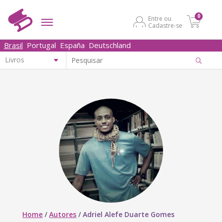
0
Entre ou
Cadastre-se
Brasil
Portugal
España
Deutschland
Home
/
Autores
/
Adriel Alefe Duarte Gomes