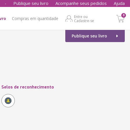
-
Publique seu livro
Acompanhe seus pedidos
Ajuda
0
Entre ou
ivro
Compras em quantidade
Cadastre-se
Publique seu livro
Selos de reconhecimento