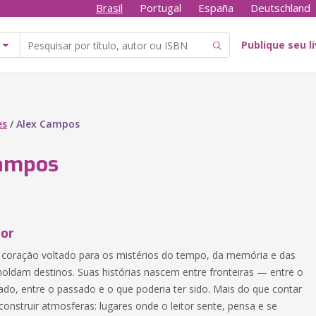
Brasil
Portugal
España
Deutschland
Publique seu l
es
/
Alex Campos
Campos
tor
coração voltado para os mistérios do tempo, da memória e das
oldam destinos. Suas histórias nascem entre fronteiras — entre o
ado, entre o passado e o que poderia ter sido. Mais do que contar
onstruir atmosferas: lugares onde o leitor sente, pensa e se