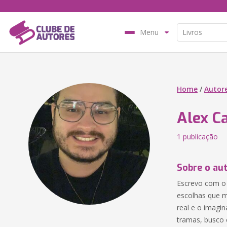
Menu
Home
/
Autor
Alex 
1 publicação
Sobre o au
Escrevo com o 
escolhas que m
real e o imagin
tramas, busco c