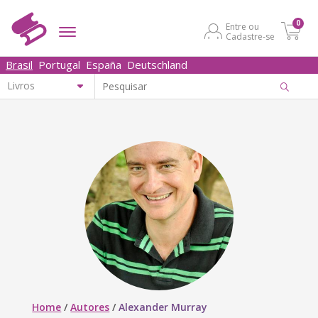
0
Entre ou
Cadastre-se
Brasil
Portugal
España
Deutschland
Home
/
Autores
/
Alexander Murray