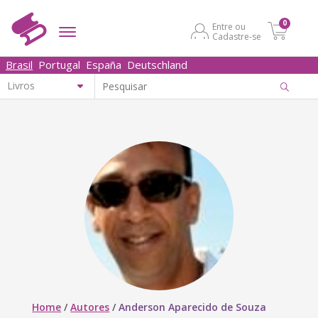
0
Entre ou
Cadastre-se
Brasil
Portugal
España
Deutschland
Home
/
Autores
/
Anderson Aparecido de Souza