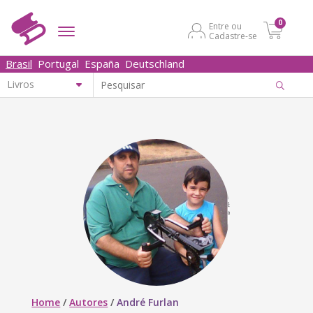
0
Entre ou
Cadastre-se
Brasil
Portugal
España
Deutschland
Home
/
Autores
/
André Furlan