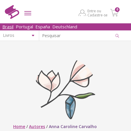
0
Entre ou
Cadastre-se
Brasil
Portugal
España
Deutschland
Home
/
Autores
/
Anna Caroline Carvalho