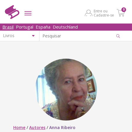
0
Entre ou
Cadastre-se
Brasil
Portugal
España
Deutschland
Home
/
Autores
/
Anna Ribeiro