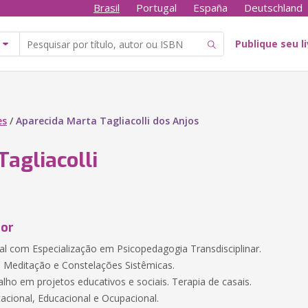
Brasil
Portugal
España
Deutschland
Publique seu l
es
/
Aparecida Marta Tagliacolli dos Anjos
Tagliacolli
tor
ial com Especialização em Psicopedagogia Transdisciplinar.
m Meditação e Constelações Sistêmicas.
lho em projetos educativos e sociais. Terapia de casais.
acional, Educacional e Ocupacional.