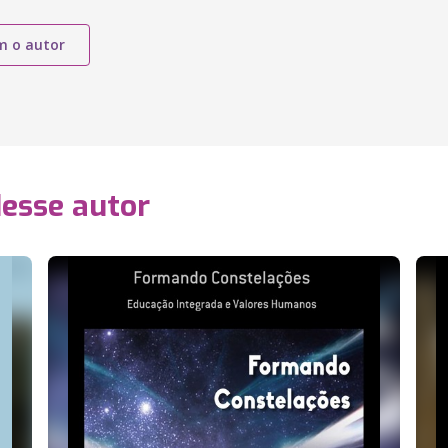
m o autor
desse autor