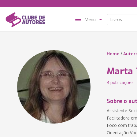
Menu
Home
/
Autor
Marta 
4 publicações
Sobre o au
Assistente Soc
Facilitadora e
Foco com traba
Orientação Voc