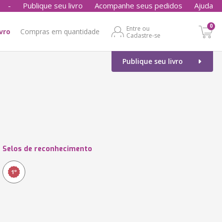
-
Publique seu livro
Acompanhe seus pedidos
Ajuda
0
Entre ou
ivro
Compras em quantidade
Cadastre-se
Publique seu livro
Selos de reconhecimento