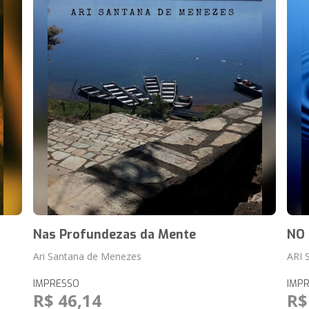
Nas Profundezas da Mente
NO 
Ari Santana de Menezes
ARI
IMPRESSO
IMP
R$ 46,14
R$