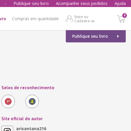
-
Publique seu livro
Acompanhe seus pedidos
Ajuda
0
Entre ou
ivro
Compras em quantidade
Cadastre-se
Publique seu livro
Selos de reconhecimento
Site oficial do autor
arisantana216