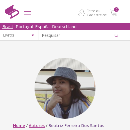
0
Entre ou
Cadastre-se
Brasil
Portugal
España
Deutschland
Home
/
Autores
/
Beatriz Ferreira Dos Santos