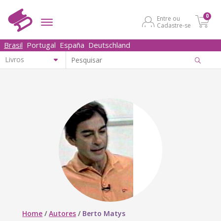
0
Entre ou
Cadastre-se
Brasil
Portugal
España
Deutschland
Home
/
Autores
/
Berto Matys