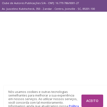
Clube de Autores Publicações S/A - CNPJ: 16.779.786/0001-27
Av. Juscelino Kubitscheck, 350 - 2 andar - Centro, Joinville - SC, 89201-100
Nós usamos cookies e outras tecnologias
semelhantes para melhorar a sua experiência
em nossos serviços. Ao utilizar nossos serviços,
ACEITO
você concorda com tal monitoramento.
Informamos ainda que atualizamos nossa
Política