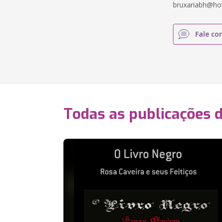
bruxariabh@ho
Fale co
Todas as publicações 