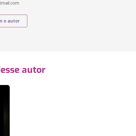
tmail.com
m o autor
desse autor