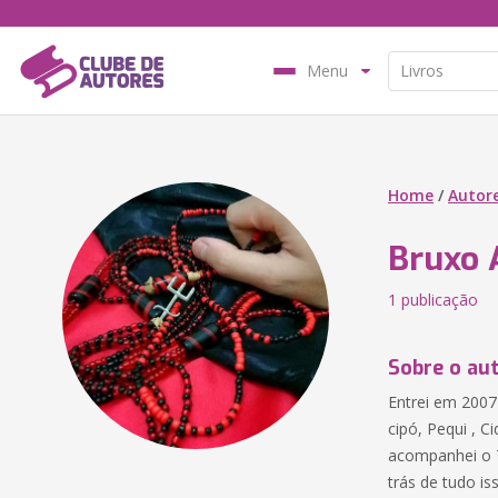
Menu
Home
/
Autor
Bruxo
1 publicação
Sobre o au
Entrei em 2007 
cipó, Pequi , C
acompanhei o T
trás de tudo is