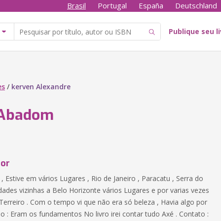
Brasil
Portugal
España
Deutschland
Publique seu l
es
/
kerven Alexandre
 Abadom
tor
, Estive em vários Lugares , Rio de Janeiro , Paracatu , Serra do
idades vizinhas a Belo Horizonte vários Lugares e por varias vezes
erreiro . Com o tempo vi que não era só beleza , Havia algo por
so : Eram os fundamentos No livro irei contar tudo Axé . Contato :