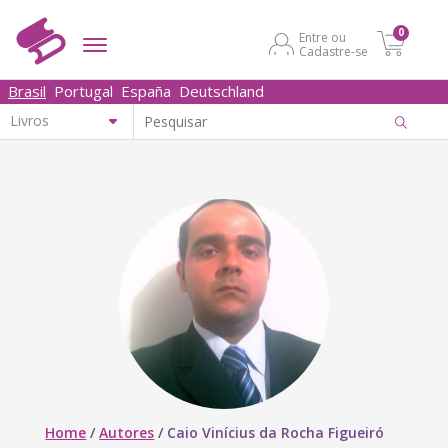
0
Entre ou
Cadastre-se
Brasil
Portugal
España
Deutschland
Home
/
Autores
/
Caio Vinícius da Rocha Figueiró