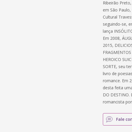
Ribeirão Preto,
em São Paulo, 
Cultural Trave
seguindo-se, 
lança INSÓLITO
Em 2008, ÁUGUR
2015, DELICIO
FRAGMENTOS D
HEROICO SUICÍ
SORTE, seu te
livro de poes
romance. Em 2
desta feita u
DO DESTINO. Def
romancista por
Fale co