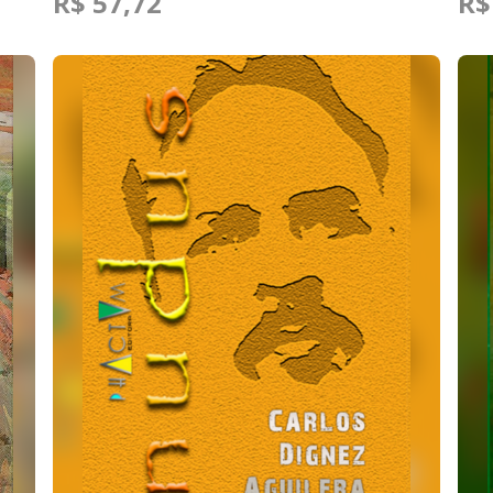
R$ 57,72
R$