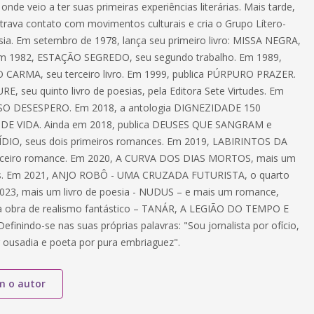
 onde veio a ter suas primeiras experiências literárias. Mais tarde,
trava contato com movimentos culturais e cria o Grupo Lítero-
ssia. Em setembro de 1978, lança seu primeiro livro: MISSA NEGRA,
em 1982, ESTAÇÃO SEGREDO, seu segundo trabalho. Em 1989,
 CARMA, seu terceiro livro. Em 1999, publica PÚRPURO PRAZER.
E, seu quinto livro de poesias, pela Editora Sete Virtudes. Em
SO DESESPERO. Em 2018, a antologia DIGNEZIDADE 150
E VIDA. Ainda em 2018, publica DEUSES QUE SANGRAM e
DIO, seus dois primeiros romances. Em 2019, LABIRINTOS DA
rceiro romance. Em 2020, A CURVA DOS DIAS MORTOS, mais um
ias. Em 2021, ANJO ROBÔ - UMA CRUZADA FUTURISTA, o quarto
023, mais um livro de poesia - NUDUS – e mais um romance,
ma obra de realismo fantástico – TANÁR, A LEGIÃO DO TEMPO E
inindo-se nas suas próprias palavras: "Sou jornalista por ofício,
 ousadia e poeta por pura embriaguez".
m o autor