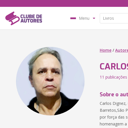
Menu
Home
/
Autor
CARLO
11 publicações
Sobre o au
Carlos Dignez, 
Barretos,São P
por força das 
homenagem a su