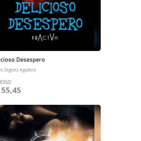
icioso Desespero
os Dignez Aguilera
RESSO
 55,45