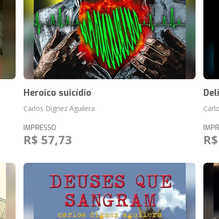
Heroico suicídio
Del
Carlos Dignez Aguilera
Carl
IMPRESSO
IMP
R$ 57,73
R$