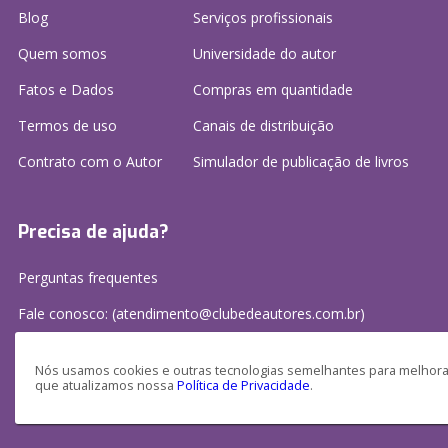
Blog
Serviços profissionais
Quem somos
Universidade do autor
Fatos e Dados
Compras em quantidade
Termos de uso
Canais de distribuição
Contrato com o Autor
Simulador de publicação
de livros
Precisa de ajuda?
Perguntas frequentes
Fale conosco: (atendimento@clubedeautores.com.br)
Nós usamos cookies e outras tecnologias semelhantes para melhorar
que atualizamos nossa
Política de Privacidade
.
Clube de Autores Publicações S/A - CNPJ: 16.779.786/0001-27
Av. Juscelino Kubitscheck, 350 - 2 andar - Centro, Joinville - SC, 89201-100