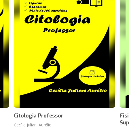
Citologia Professor
Fis
Sup
Cecília Juliani Aurélio