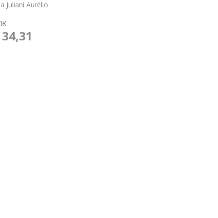
ia Juliani Aurélio
OK
 34,31