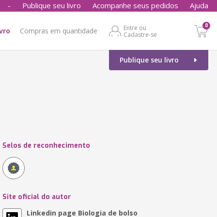
-
Publique seu livro
Acompanhe seus pedidos
Ajuda
0
Entre ou
ivro
Compras em quantidade
Cadastre-se
Publique seu livro
Selos de reconhecimento
Site oficial do autor
Linkedin page Biologia de bolso