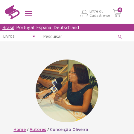
0
Entre ou
Cadastre-se
Brasil
Portugal
España
Deutschland
Home
/
Autores
/
Conceição Oliveira