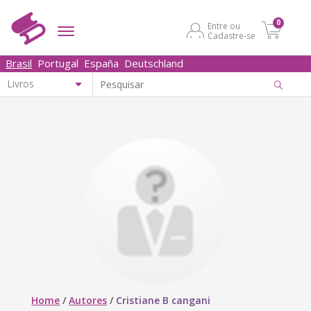
0
Entre ou
Cadastre-se
Brasil
Portugal
España
Deutschland
Home
/
Autores
/
Cristiane B cangani