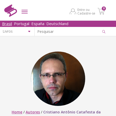
0
Entre ou
Cadastre-se
Brasil
Portugal
España
Deutschland
Home
/
Autores
/
Cristiano Antônio Catafesta da