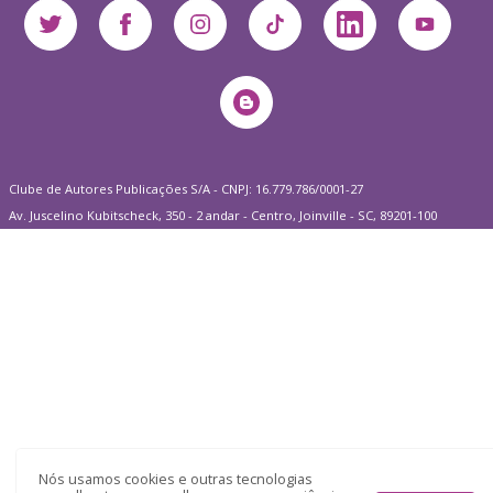
Clube de Autores Publicações S/A - CNPJ: 16.779.786/0001-27
Av. Juscelino Kubitscheck, 350 - 2 andar - Centro, Joinville - SC, 89201-100
Nós usamos cookies e outras tecnologias