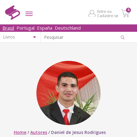
0
Entre ou
Cadastre-se
Brasil
Portugal
España
Deutschland
Home
/
Autores
/
Daniel de Jesus Rodrigues