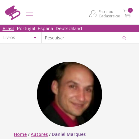
0
Entre ou
Cadastre-se
Brasil
Portugal
España
Deutschland
Home
/
Autores
/
Daniel Marques