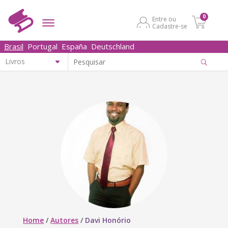
0
Entre ou
Cadastre-se
Brasil
Portugal
España
Deutschland
Home
/
Autores
/
Davi Honório