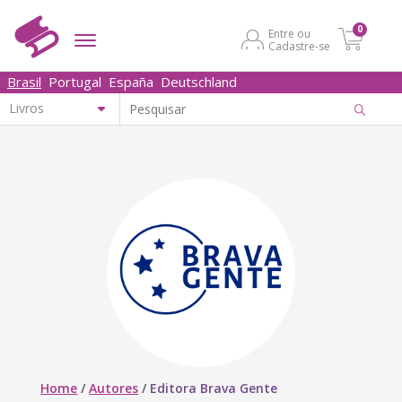
0
Entre ou
Cadastre-se
Brasil
Portugal
España
Deutschland
Home
/
Autores
/
Editora Brava Gente