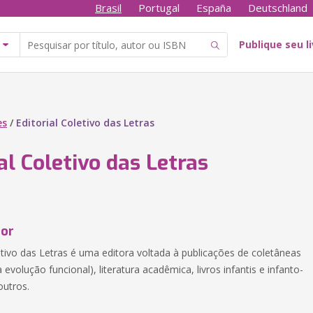
Brasil
Portugal
España
Deutschland
Publique seu l
es
/
Editorial Coletivo das Letras
al Coletivo das Letras
tor
etivo das Letras é uma editora voltada à publicações de coletâneas
a evolução funcional), literatura acadêmica, livros infantis e infanto-
outros.