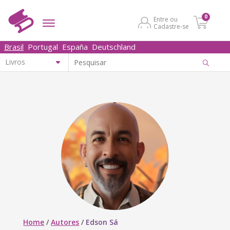
0
Entre ou
Cadastre-se
Brasil
Portugal
España
Deutschland
Home
/
Autores
/
Edson Sá